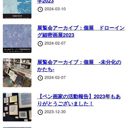
学2023
投
2024-03-10
稿
日
展覧会アーカイブ：個展 ドローイン
グ細密画展2023
投
2024-02-07
稿
日
展覧会アーカイブ：個展 -未分化の
かたち-
投
2024-02-07
稿
日
【ペン画家の活動報告】2023年もあ
りがとうございました！
投
2023-12-30
稿
日