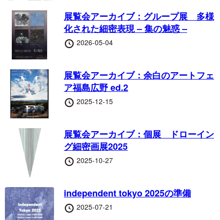
日
展覧会アーカイブ：グループ展 多様
化された細密表現 – 集の魅惑 –
投
2026-05-04
稿
日
展覧会アーカイブ：余白のアートフェ
ア福島広野 ed.2
投
2025-12-15
稿
日
展覧会アーカイブ：個展 ドローイン
グ細密画展2025
投
2025-10-27
稿
日
independent tokyo 2025の準備
投
2025-07-21
稿