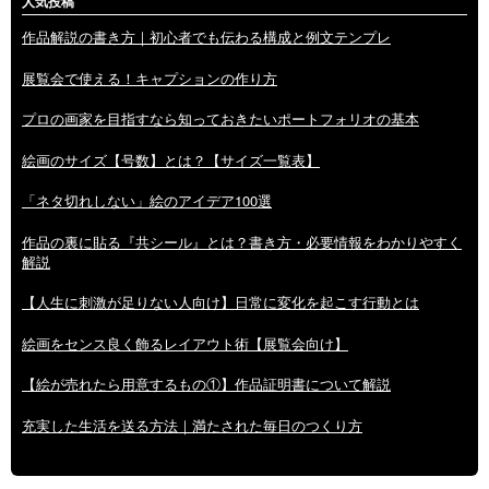
人気投稿
作品解説の書き方｜初心者でも伝わる構成と例文テンプレ
展覧会で使える！キャプションの作り方
プロの画家を目指すなら知っておきたいポートフォリオの基本
絵画のサイズ【号数】とは？【サイズ一覧表】
「ネタ切れしない」絵のアイデア100選
作品の裏に貼る『共シール』とは？書き方・必要情報をわかりやすく
解説
【人生に刺激が足りない人向け】日常に変化を起こす行動とは
絵画をセンス良く飾るレイアウト術【展覧会向け】
【絵が売れたら用意するもの①】作品証明書について解説
充実した生活を送る方法｜満たされた毎日のつくり方