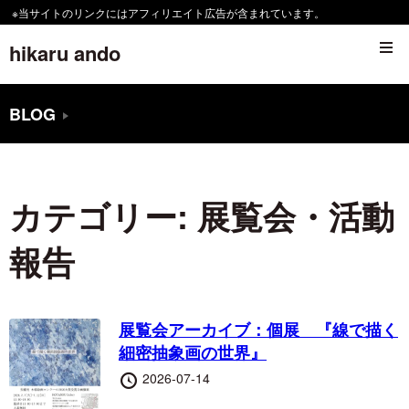
コ
※当サイトのリンクにはアフィリエイト広告が含まれています。
ン
hikaru ando
テ
ン
BLOG
ツ
へ
移
カテゴリー:
展覧会・活動
動
す
報告
る
展覧会アーカイブ：個展 『線で描く
細密抽象画の世界』
投
2026-07-14
稿