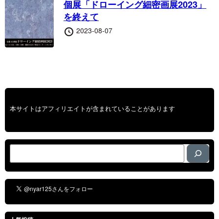
個展「ドローイング細密画展2023」
を終えて
投
2023-08-07
稿
日
本サイトはアフィリエイトが含まれていることがあります
検
索