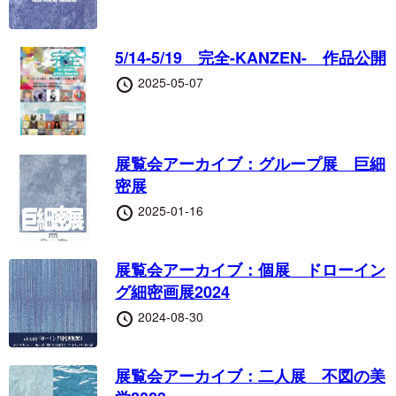
日
5/14-5/19 完全-KANZEN- 作品公開
投
2025-05-07
稿
日
展覧会アーカイブ：グループ展 巨細
密展
投
2025-01-16
稿
日
展覧会アーカイブ：個展 ドローイン
グ細密画展2024
投
2024-08-30
稿
日
展覧会アーカイブ：二人展 不図の美