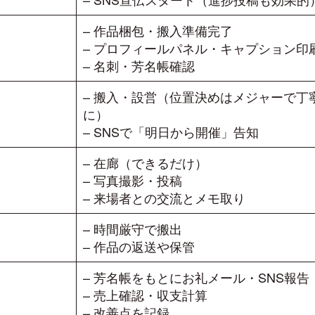
– 作品梱包・搬入準備完了
– プロフィールパネル・キャプション印
– 名刺・芳名帳確認
– 搬入・設営（位置決めはメジャーで丁
に）
– SNSで「明日から開催」告知
– 在廊（できるだけ）
– 写真撮影・投稿
– 来場者との交流とメモ取り
– 時間厳守で搬出
– 作品の返送や保管
– 芳名帳をもとにお礼メール・SNS報告
– 売上確認・収支計算
– 改善点を記録