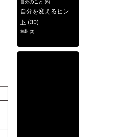
自分のこと
(6)
自分を変えるヒン
ト
(30)
額装
(3)