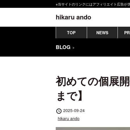
コ
※当サイトのリンクにはアフィリエイト広告が
ン
hikaru ando
テ
ン
TOP
NEWS
PR
ツ
BLOG
へ
移
動
初めての個展開
す
る
まで】
投
2025-09-24
稿
投
hikaru ando
日
稿
者