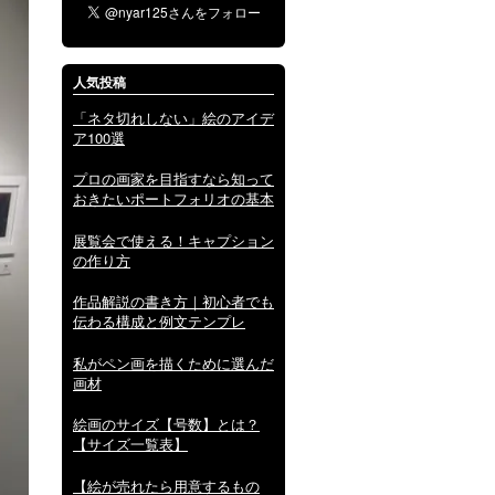
人気投稿
「ネタ切れしない」絵のアイデ
ア100選
プロの画家を目指すなら知って
おきたいポートフォリオの基本
展覧会で使える！キャプション
の作り方
作品解説の書き方｜初心者でも
伝わる構成と例文テンプレ
私がペン画を描くために選んだ
画材
絵画のサイズ【号数】とは？
【サイズ一覧表】
【絵が売れたら用意するもの