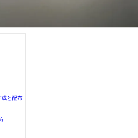
作成と配布
方