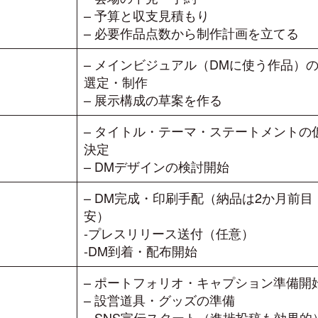
– 予算と収支見積もり
– 必要作品点数から制作計画を立てる
– メインビジュアル（DMに使う作品）
選定・制作
– 展示構成の草案を作る
– タイトル・テーマ・ステートメントの
決定
– DMデザインの検討開始
– DM完成・印刷手配（納品は2か月前目
安）
-プレスリリース送付（任意）
-DM到着・配布開始
– ポートフォリオ・キャプション準備開
– 設営道具・グッズの準備
– SNS宣伝スタート（進捗投稿も効果的