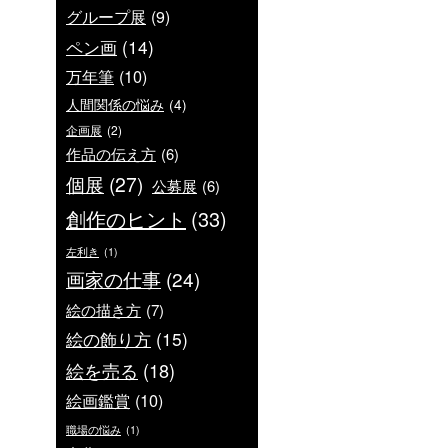
グループ展
(9)
ペン画
(14)
万年筆
(10)
人間関係の悩み
(4)
企画展
(2)
作品の伝え方
(6)
個展
(27)
公募展
(6)
創作のヒント
(33)
左利き
(1)
画家の仕事
(24)
絵の描き方
(7)
絵の飾り方
(15)
絵を売る
(18)
絵画鑑賞
(10)
職場の悩み
(1)