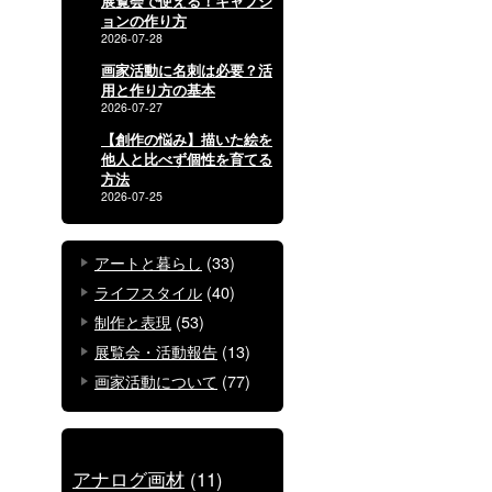
展覧会で使える！キャプシ
ョンの作り方
2026-07-28
画家活動に名刺は必要？活
用と作り方の基本
2026-07-27
【創作の悩み】描いた絵を
他人と比べず個性を育てる
方法
2026-07-25
アートと暮らし
(33)
ライフスタイル
(40)
制作と表現
(53)
展覧会・活動報告
(13)
画家活動について
(77)
アナログ画材
(11)