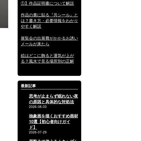
①】作品証明書について解説
作品の裏に貼る『共シール』と
は？書き方・必要情報をわかり
やすく解説
展覧会の出展費がかかるお誘い
メールが来たら
絵はどこに飾ると運気が上が
る？風水で見る場所別の正解
最新記事
思考が止まらず眠れない夜
の原因と具体的な対処法
2026-08-03
抽象画を描くおすすめ画材
10選【初心者向けガイ
ド】
2026-07-29