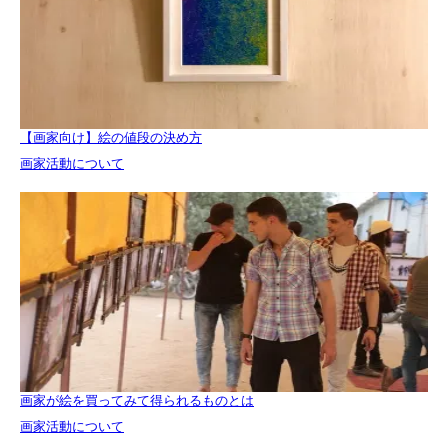
【画家向け】絵の値段の決め方
関連理由
画家活動について
画家が絵を買ってみて得られるものとは
関連理由
画家活動について