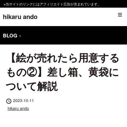
コ
※当サイトのリンクにはアフィリエイト広告が含まれています。
ン
hikaru ando
テ
ン
BLOG
ツ
へ
【絵が売れたら用意する
移
動
もの②】差し箱、黄袋に
す
ついて解説
る
投
2023-10-11
稿
投
hikaru ando
日
稿
者