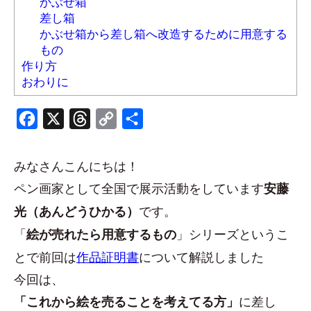
かぶせ箱
差し箱
かぶせ箱から差し箱へ改造するために用意する
もの
作り方
おわりに
Facebook
X
Threads
Copy
共
Link
有
みなさんこんにちは！
ペン画家として全国で展示活動をしています
安藤
です。
光（あんどうひかる）
「
」シリーズというこ
絵が売れたら用意するもの
とで前回は
作品証明書
について解説しました
今回は、
に差し
「これから絵を売ることを考えてる方」