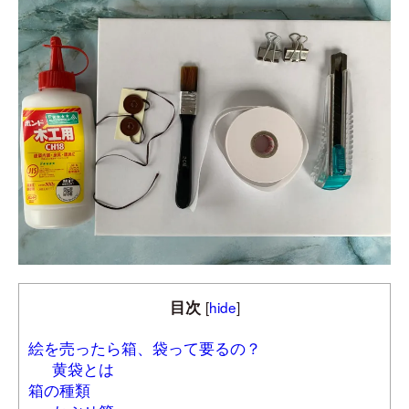
目次
[
hide
]
絵を売ったら箱、袋って要るの？
黄袋とは
箱の種類