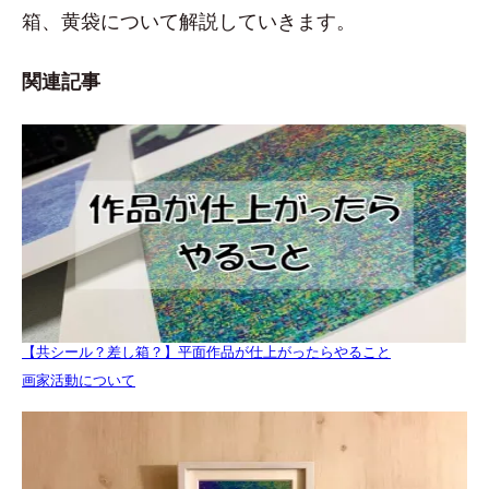
箱、黄袋について解説していきます。
関連記事
【共シール？差し箱？】平面作品が仕上がったらやること
関連理由
画家活動について