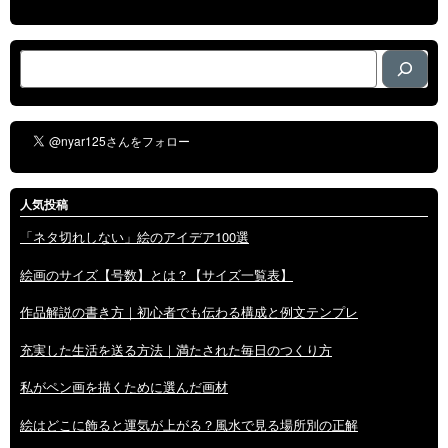
検
索
人気投稿
「ネタ切れしない」絵のアイデア100選
絵画のサイズ【号数】とは？【サイズ一覧表】
作品解説の書き方｜初心者でも伝わる構成と例文テンプレ
充実した生活を送る方法｜満たされた毎日のつくり方
私がペン画を描くために選んだ画材
絵はどこに飾ると運気が上がる？風水で見る場所別の正解