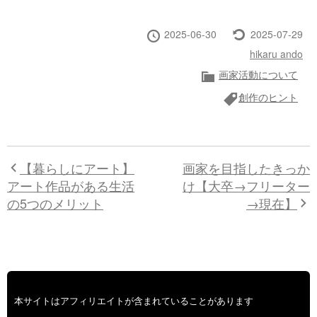
投
最
2025-06-30
2025-07-29
稿
終
投
hikaru ando
日
更
稿
カ
新
画家活動について
者
テ
タ
創作のヒント
ゴ
グ
リ
ー
【暮らしにアート】
画家を目指したきっか
アート作品がある生活
け【大卒→フリーター
の5つのメリット
→現在】
本サイトはアフィリエイトが含まれていることがあります