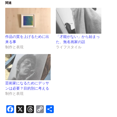
関連
作品の質を上げるために出
「才能がない」から始まっ
来る事
た、無名画家の話
制作と表現
ライフスタイル
芸術家になるためにデッサ
ンは必要？目的別に考える
制作と表現
Facebook
X
Threads
Copy
共
Link
有