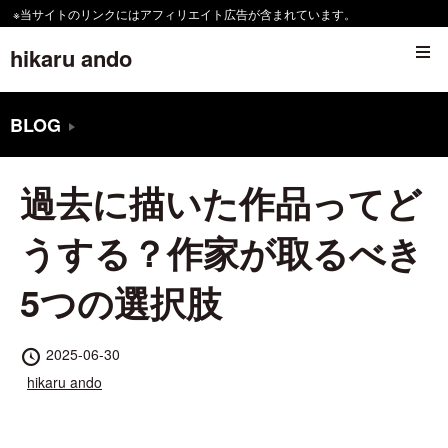
コ
※当サイトのリンクにはアフィリエイト広告が含まれています。
ン
hikaru ando
テ
ン
BLOG
ツ
へ
過去に描いた作品ってど
移
動
うする？作家が取るべき
す
5つの選択肢
る
投
2025-06-30
稿
投
hikaru ando
日
稿
者