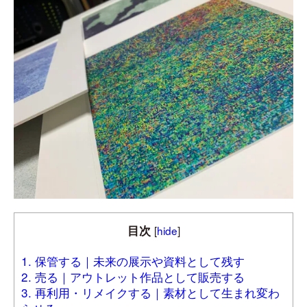
目次
[
hide
]
1. 保管する｜未来の展示や資料として残す
2. 売る｜アウトレット作品として販売する
3. 再利用・リメイクする｜素材として生まれ変わ