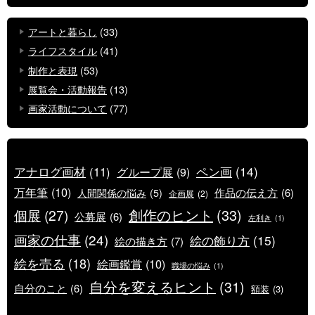
アートと暮らし
(33)
ライフスタイル
(41)
制作と表現
(53)
展覧会・活動報告
(13)
画家活動について
(77)
ペン画
(14)
アナログ画材
(11)
グループ展
(9)
万年筆
(10)
作品の伝え方
(6)
人間関係の悩み
(5)
企画展
(2)
創作のヒント
(33)
個展
(27)
公募展
(6)
左利き
(1)
画家の仕事
(24)
絵の飾り方
(15)
絵の描き方
(7)
絵を売る
(18)
絵画鑑賞
(10)
職場の悩み
(1)
自分を変えるヒント
(31)
自分のこと
(6)
額装
(3)