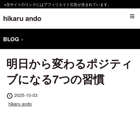
コ
※当サイトのリンクにはアフィリエイト広告が含まれています。
ン
hikaru ando
テ
ン
BLOG
ツ
へ
明日から変わるポジティ
移
動
ブになる7つの習慣
す
る
投
2025-10-03
稿
投
hikaru ando
日
稿
者