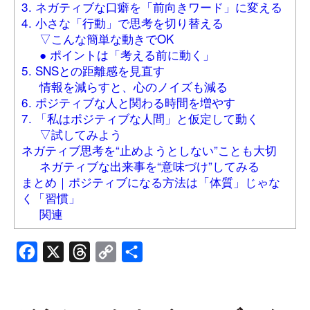
3. ネガティブな口癖を「前向きワード」に変える
4. 小さな「行動」で思考を切り替える
▽こんな簡単な動きでOK
● ポイントは「考える前に動く」
5. SNSとの距離感を見直す
情報を減らすと、心のノイズも減る
6. ポジティブな人と関わる時間を増やす
7. 「私はポジティブな人間」と仮定して動く
▽試してみよう
ネガティブ思考を“止めようとしない”ことも大切
ネガティブな出来事を“意味づけ”してみる
まとめ｜ポジティブになる方法は「体質」じゃな
く「習慣」
関連
Facebook
X
Threads
Copy
共
Link
有