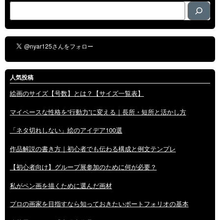
検
索
人気投稿
絵画のサイズ【号数】とは？【サイズ一覧表】
マイペースな性格を“行動力”に変える｜長所・短所と活かし方
「ネタ切れしない」絵のアイデア100選
作品解説の書き方｜初心者でも伝わる構成と例文テンプレ
【初心者向け】グループ展参加のために何が必要？
私がペン画を描くために選んだ画材
プロの画家を目指すなら知っておきたいポートフォリオの基本