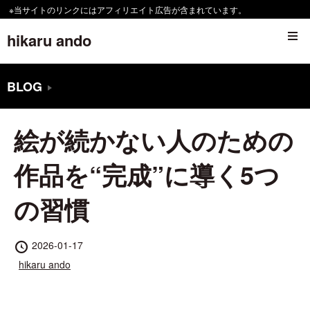
コ
※当サイトのリンクにはアフィリエイト広告が含まれています。
ン
hikaru ando
テ
ン
BLOG
ツ
へ
絵が続かない人のための
移
動
作品を“完成”に導く5つ
す
の習慣
る
投
2026-01-17
稿
投
hikaru ando
日
稿
者