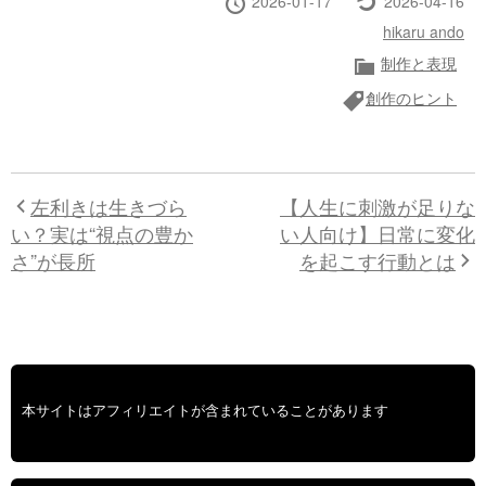
2026-01-17
2026-04-16
稿
終
投
hikaru ando
日
更
稿
カ
新
制作と表現
者
テ
タ
創作のヒント
ゴ
グ
リ
ー
左利きは生きづら
【人生に刺激が足りな
い？実は“視点の豊か
い人向け】日常に変化
さ”が長所
を起こす行動とは
本サイトはアフィリエイトが含まれていることがあります