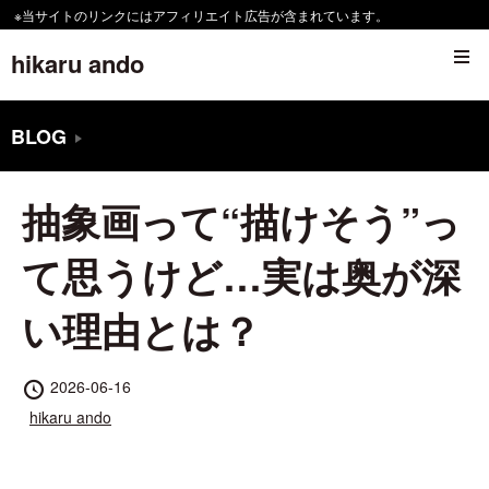
コ
※当サイトのリンクにはアフィリエイト広告が含まれています。
ン
hikaru ando
テ
ン
BLOG
ツ
へ
抽象画って“描けそう”っ
移
動
て思うけど…実は奥が深
す
い理由とは？
る
投
2026-06-16
稿
投
hikaru ando
日
稿
者