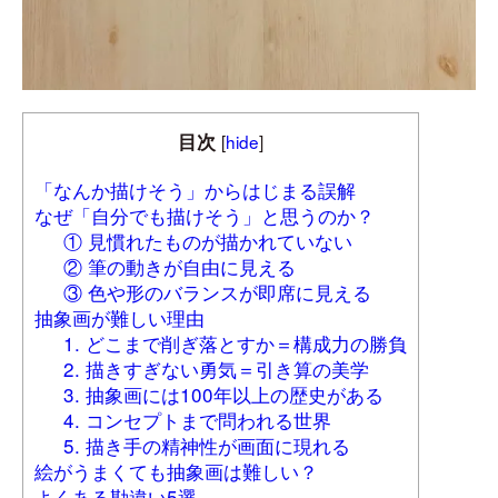
目次
[
hide
]
「なんか描けそう」からはじまる誤解
なぜ「自分でも描けそう」と思うのか？
① 見慣れたものが描かれていない
② 筆の動きが自由に見える
③ 色や形のバランスが即席に見える
抽象画が難しい理由
1. どこまで削ぎ落とすか＝構成力の勝負
2. 描きすぎない勇気＝引き算の美学
3. 抽象画には100年以上の歴史がある
4. コンセプトまで問われる世界
5. 描き手の精神性が画面に現れる
絵がうまくても抽象画は難しい？
よくある勘違い5選