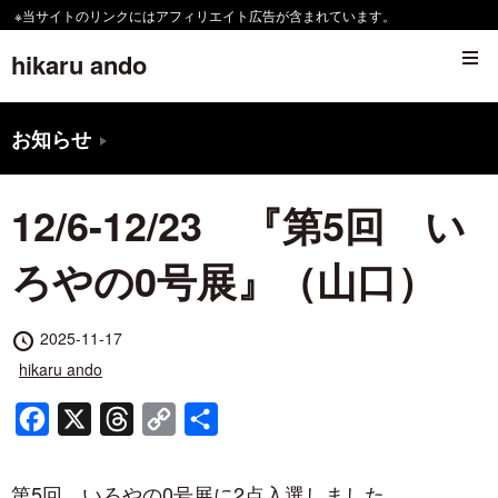
コ
※当サイトのリンクにはアフィリエイト広告が含まれています。
ン
hikaru ando
テ
ン
お知らせ
ツ
へ
12/6-12/23 『第5回 い
移
動
ろやの0号展』（山口）
す
る
投
2025-11-17
稿
投
hikaru ando
日
稿
者
Facebook
X
Threads
Copy
共
Link
有
第5回 いろやの0号展に2点入選しました。