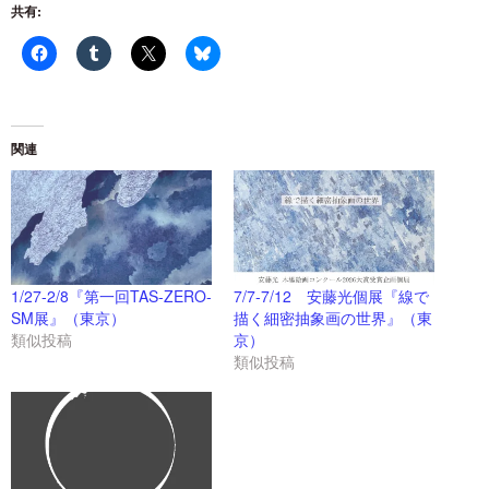
共有:
関連
1/27-2/8『第一回TAS-ZERO-
7/7-7/12 安藤光個展『線で
SM展』（東京）
描く細密抽象画の世界』（東
類似投稿
京）
類似投稿