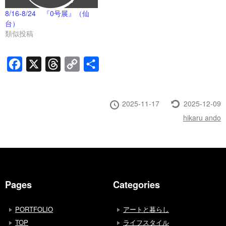
8/16-8/24 『0号展』（仙
台）
類似投稿
Facebook
X
Threads
Copy
共
Link
有
投
最
2025-11-17
2025-12-09
稿
終
投
hikaru ando
日
更
稿
新
者
Pages
Categories
PORTFOLIO
アートと暮らし
TOP
ライフスタイル